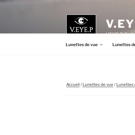
Aller
au
contenu
V.EY
principal
V.EYE.P Optic
Lunettes de vue
Lunettes de
Accueil
/
Lunettes de vue
/
Lunettes