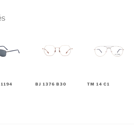
és
 1194
BJ 1376 B30
TM 14 C1