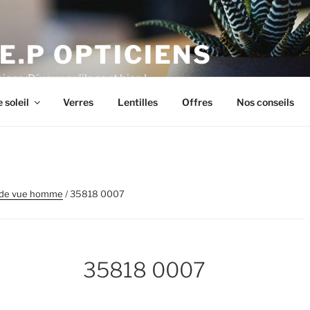
E.P OPTICIENS
iens, D´yeux qu’ils sont bien !
 soleil
Verres
Lentilles
Offres
Nos conseils
 de vue homme
/ 35818 0007
35818 0007