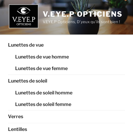
Aller
au
V.EYE.P OPTICIENS
contenu
V.EYE.P Opticiens, D´yeux qu’ils sont bien !
principal
Lunettes de vue
Lunettes de vue homme
Lunettes de vue femme
Lunettes de soleil
Lunettes de soleil homme
Lunettes de soleil femme
Verres
Lentilles