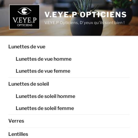
Aller
au
V.EYE.P OPTICIENS
contenu
V.EYE.P Opticiens, D´yeux qu’ils sont bien !
principal
Lunettes de vue
Lunettes de vue homme
Lunettes de vue femme
Lunettes de soleil
Lunettes de soleil homme
Lunettes de soleil femme
Verres
Lentilles