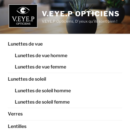
Aller
au
V.EYE.P OPTICIENS
contenu
V.EYE.P Opticiens, D´yeux qu’ils sont bien !
principal
Lunettes de vue
Lunettes de vue homme
Lunettes de vue femme
Lunettes de soleil
Lunettes de soleil homme
Lunettes de soleil femme
Verres
Lentilles