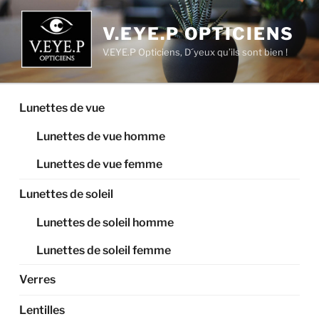
Aller
au
V.EYE.P OPTICIENS
contenu
V.EYE.P Opticiens, D´yeux qu’ils sont bien !
principal
Lunettes de vue
Lunettes de vue homme
Lunettes de vue femme
Lunettes de soleil
Lunettes de soleil homme
Lunettes de soleil femme
Verres
Lentilles